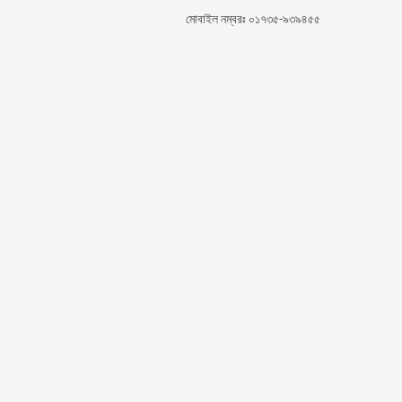
মোবাইল নম্বরঃ ০১৭৩৫-৯৩৯৪৫৫