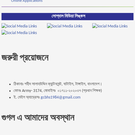
Online Applications
সোশ্যাল মিডিয়া লিঙ্কস
জরুরী প্রয়োজনে
ঠিকানাঃ শহীদ সালাহউদ্দিন ক্যান্টনমেন্ট, ঘাটাইল, টাঙ্গাইল, বাংলাদেশ।
ফোনঃ Army- 3174, মোবাইলঃ ০১৭১১-২০২০৩৭ (প্রধান শিক্ষক)
ই. মেইল অ্যাড্রেসঃ
gcbhs1984@gmail.com
গুগল এ আমাদের অবস্থান