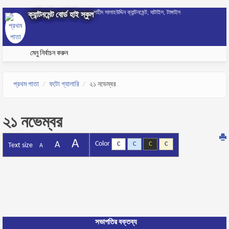
Skip to main content
শহীদ সালাহউদ্দিন ক্যান্টনমেন্ট, ঘাটাইল, টাঙ্গাইল
ক্যান্টনমেন্ট বোর্ড হাই স্কুল
মেনু নির্বাচন করুন
প্রথম পাতা
ফটো গ্যালারি
২১ নভেম্বর
২১ নভেম্বর
A
A
Color
C
C
C
C
Text size
A
সভাপতির বক্তব্য