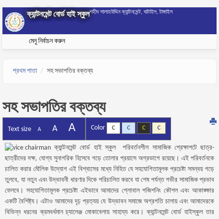
Skip to main content
শহীদ সালাহউদ্দিন ক্যান্টনমেন্ট, ঘাটাইল, টাঙ্গাইল
ক্যান্টনমেন্ট বোর্ড হাই স্কুল
মেনু নির্বাচন করুন
প্রথম পাতা
সহ সভাপতির বক্তব্য
সহ সভাপতির বক্তব্য
A
A
Color
C
C
C
C
Text size
A
ক্যান্টনমেন্ট বোর্ড হাই স্কুল পরিবর্তনশীল সামাজিক প্রেক্ষাপটে ছাত্র-
ছাত্রীদের দক্ষ, যোগ্য সুনাগরিক হিসেবে গড়ে তোলার প্রয়াসে অগ্রভাগে রয়েছে। এই পরিবর্তনকে
চালিত করার মৌলিক উদ্যোগ এই বিশ্বাসের মধ্যে নিহিত যে সহযোগিতামূলক প্রচেষ্টা সমন্বয় গড়ে
তুলবে, যা নতুন এবং উদ্ভাবনী ধারণার দিকে পরিচালিত করবে যা শেষ পর্যন্ত গভীর সামাজিক প্রভাব
ফেলবে। সহযোগিতামূলক প্রচেষ্টা এইভাবে আমাদের গ্লোবাল পজিশনিং কৌশল এবং আকাঙ্ক্ষার
একটি বৈশিষ্ট্য। এটাও আমাদের দৃঢ় প্রত্যয় যে উদ্ভাবন সমাজে অগ্রগতি চালায় এবং আমাদেরকে
বিভিন্ন ধরনের ক্রমবর্ধমান চ্যালেঞ্জ মোকাবেলায় সাহায্য করে। ক্যান্টনমেন্ট বোর্ড হাইস্কুল তার