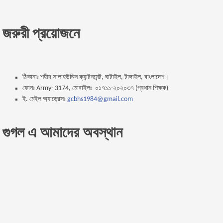
জরুরী প্রয়োজনে
ঠিকানাঃ শহীদ সালাহউদ্দিন ক্যান্টনমেন্ট, ঘাটাইল, টাঙ্গাইল, বাংলাদেশ।
ফোনঃ Army- 3174, মোবাইলঃ ০১৭১১-২০২০৩৭ (প্রধান শিক্ষক)
ই. মেইল অ্যাড্রেসঃ
gcbhs1984@gmail.com
গুগল এ আমাদের অবস্থান